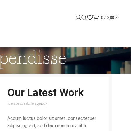
0
/
0,00
ZŁ
spendisse
Our Latest Work
we are creative agency
Accum luctus dolor sit amet, consectetuer
adipiscing elit, sed diam nonummy nibh