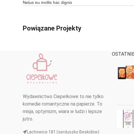
Netus eu mollis hac dignis
Powiązane Projekty
OSTATNIE
Decor
Rhoncus quisque sollicitudin
Wydawnictwo Ciepełkowe to nie tylko
komedie romantyczne na papierze. To
misja, optymizm, wiara w ludzi i lepsze
jutro.
Lachowice 181 (serduszko Beskidów)