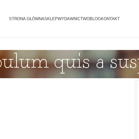
STRONA GŁÓWNA
SKLEP
WYDAWNICTWO
BLOG
KONTAKT
bulum quis a su