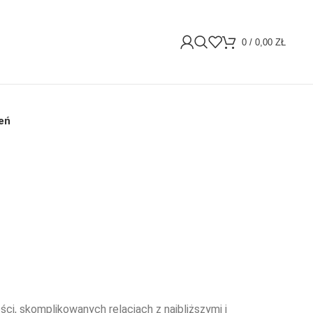
0
/
0,00
ZŁ
eń
ci, skomplikowanych relacjach z najbliższymi i