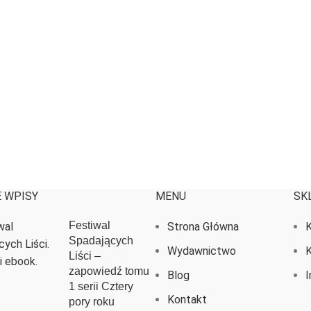
 WPISY
MENU
SK
Festiwal
Strona Główna
K
Spadających
Wydawnictwo
K
Liści –
zapowiedź tomu
Blog
I
1 serii Cztery
Kontakt
pory roku