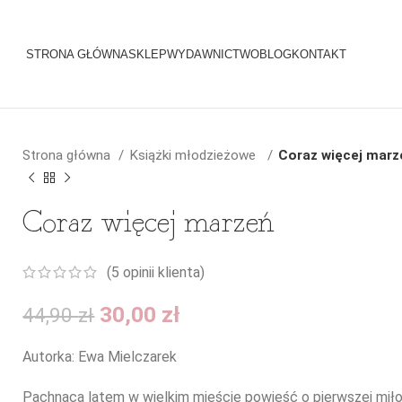
STRONA GŁÓWNA
SKLEP
WYDAWNICTWO
BLOG
KONTAKT
Strona główna
Książki młodzieżowe
Coraz więcej marz
Coraz więcej marzeń
(
5
opinii klienta)
Pierwotna
Aktualna
30,00
zł
44,90
zł
cena
cena
Autorka: Ewa Mielczarek
wynosiła:
wynosi:
44,90 zł.
30,00 zł.
Pachnąca latem w wielkim mieście powieść o pierwszej miłoś