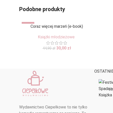
Podobne produkty
-33%
Coraz więcej marzeń (e-book)
DODAJ DO KOSZYKA
Książki młodzieżowe
Pierwotna
Aktualna
30,00
zł
44,90
zł
cena
cena
wynosiła:
wynosi:
44,90 zł.
30,00 zł.
OSTATNIE
Wydawnictwo Ciepełkowe to nie tylko